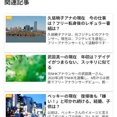
関連記事
久慈暁子アナの現在 今の仕事
現在
は？フリー転身後のレギュラー番
組は？
久慈暁子アナは、元フジテレビのアナウ
ンサー。現在は、フジテレビを退社し、
フリーアナウンサーとして活動中です。
久慈暁子アナは、今の仕事は何してる？
レギュラー番組は？久慈暁子アナの現在
のまとめです。
武田真一の現在 年収は？デイデ
現在
イがつまらない、スッキリに似て
る
元NHKアナウンサーの武田真一さん。
2023年2月でNHKを退職し、4月からは民
放でフリーアナウンサーデビュー。民放
デビューとなったのが日本テレビの新番
組「DayDay.（デイデイ）」武田真一さん
の評判は良いですが、デイデイ自体が微
ベッキーの現在 復帰後も「嫌
現在
妙。「つ...
い！」と叩かれ続ける。結婚、子
供は？
以前は、ベッキーさんのイメージと言え
ば「ポジティブで元気」でしたが、現在