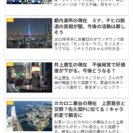
のイメージは「ゲス不倫」何をやっても
「不倫」のイメージが払拭できず、未だ
に話題になるたびに不倫のことで叩かれ
続けています。最近は、芸能人が不倫す
都内某所の現在 ミナ、チヒロ脱
現在
ると世間から物凄く叩かれ...
退の真相が闇。今後の活動は厳し
そう
2022年年末に水曜日のダウンタウンで放
送された「モンスターラブ」モンスター
ラブでは、リチとクロちゃんが付き合う
ことになり話題になりました。同時にク
ロちゃんプロデュースのアイドルグルー
プ都内某所もデビューして話題に。2023
井上康生の現在 不倫発覚で好感
現在
年4月3日、クロ...
度が下がる。今後どうなる？
井上康生（いのうえこうせい）さんの不
倫が報道されて話題です。柔道の元オリ
ンピック選手で、東京オリンピックでは
男子柔道の監督も務めた井上康生さん。
選手時代から清廉潔白で、結婚後は「イ
クメン オブ ザ イヤー」を受賞していたこ
カカロニ栗谷の現在 上原亜衣と
現在
とから、今回の不倫...
交際？佐久間Pに似てる！キャラ
豹変で饒舌に
お笑いコンビカカロニの栗谷さんと上原
亜衣さんがカップル成立したと話題で
す。彼女いない歴33年の栗谷さんが上原