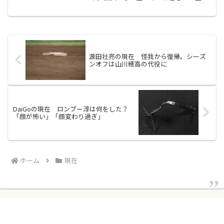
亜衣さんと交際？ネタだとナルシストキ
ャラを演じていますが、実際の栗谷さん
は、シャイで女性とまともに話したこと
が無いそうです。しかし、...
源田壮亮の現在 怪我から復帰。シーズ
ンオフは山川穂高の代役に
DaiGoの現在 ロンブー淳は何をした？
「顔が怖い」「顔変わり過ぎ」
ホーム
現在