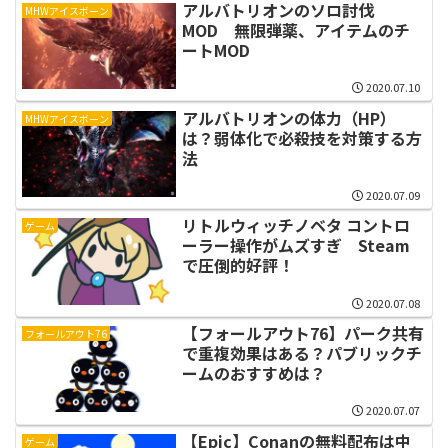
アルバトリオンのソロ討伐
MHWアイスボーン
MOD 無限弾薬、アイテムのチ
ートMOD
2020.07.10
アルバトリオンの体力（HP）
MHWアイスボーン
は？弱体化で必殺技を対策する方
法
2020.07.09
リトルウィッチノベタ コントロ
ゲーム
ーラー操作がムズすぎ Steam
で圧倒的好評！
2020.07.08
【フォールアウト76】パーク共有
フォールアウト76
で重複効果はある？パブリックチ
ームのおすすめは？
2020.07.07
【Epic】Conanの無料配布は中
ゲーム