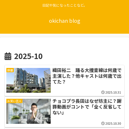
日記や気になったことなど。
okichan blog
2025-10
織田裕二 踊る大捜査線は何歳で
俳優
主演した？他キャストは何歳で出
てた？
2025.10.31
チョコプラ長田はなぜ坊主に？謝
お笑い芸人
罪動画がコントで「全く反省して
ない」
2025.10.30