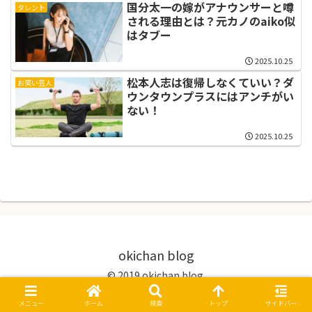
国分太一の嫁がアナウンサーと噂
タレント
される理由とは？元カノのaiko似
はタブー
2025.10.25
松本人志は復帰しなくていい？ダ
お笑い芸人
ウンタウンプラスにはアンチがい
ない！
2025.10.25
okichan blog
© 2019 okichan blog.
メニュー
ホーム
検索
トップ
サイドバー