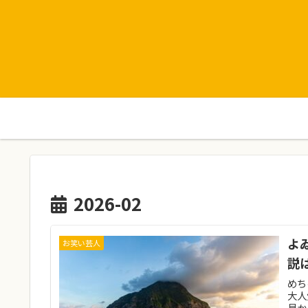
2026-02
よ
お笑い芸人
説
めち
大人
見か