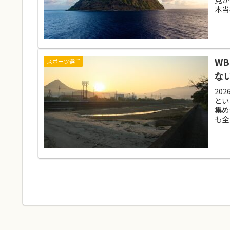
本当
W
スポーツ選手
な
20
とい
集め
も全