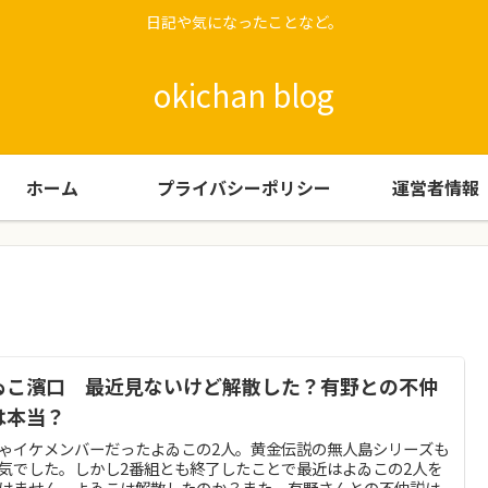
日記や気になったことなど。
okichan blog
ホーム
プライバシーポリシー
運営者情報
ゐこ濱口 最近見ないけど解散した？有野との不仲
は本当？
ゃイケメンバーだったよゐこの2人。黄金伝説の無人島シリーズも
気でした。しかし2番組とも終了したことで最近はよゐこの2人を
けません。よゐこは解散したのか？また、有野さんとの不仲説は