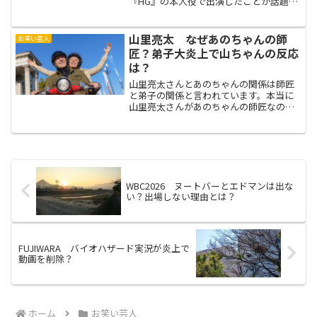
『HG』の本人役で出演したことが話題に
なっています。しかし、ここ最近は
『HG』ではなく本名の『住谷正樹』の方
がテレビでは有名。『プレバト！』で
山里亮太 なぜあのちゃんの師
お笑い芸人
は、住谷正樹としての才能が...
匠？弟子大炎上で山ちゃんの反応
は？
山里亮太さんとあのちゃんの関係は師匠
と弟子の関係と言われています。本当に
山里亮太さんがあのちゃんの師匠なので
しょうか？最近はあのちゃんが大炎上し
ましたが、師匠の山里さんはあのちゃん
の炎上について何か言ったのか？
WBC2026 ヌートバーとエドマンは出な
い？出場しない理由とは？
FUJIWARA バイオハザード実況が炎上で
動画を削除？
ホーム
お笑い芸人