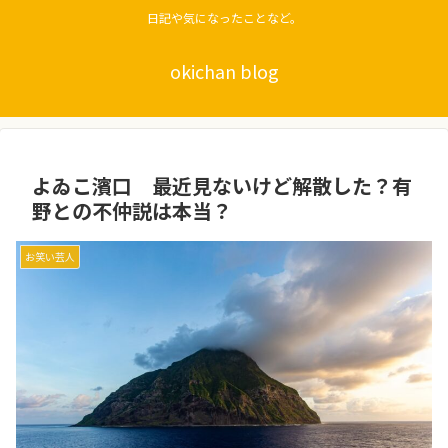
日記や気になったことなど。
okichan blog
よゐこ濱口 最近見ないけど解散した？有
野との不仲説は本当？
お笑い芸人