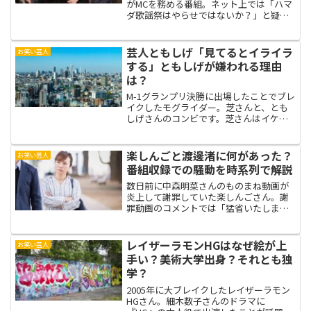
がMCを務める番組。ネット上では「ハマ
ダ歌謡祭はやらせではないか？」と疑っ
ている人が多いようです。
芸人ともしげ「見てるとイライラ
お笑い芸人
する」ともしげが嫌われる理由
は？
M-1グランプリ決勝に出場したことでブレ
イクしたモグライダー。芝さんと、とも
しげさんのコンビです。芝さんはイケメ
ンで人気ですが、ともしげさんは「嫌
い」「イライラする」などの検索数が多
く、世間からは嫌われているようです。
楽しんごと渡邊渚に何があった？
お笑い芸人
ともしげさんが嫌われて...
番組収録での騒動を時系列で解説
数日前に中森明菜さんのものまね動画が
炎上して謝罪していた楽しんごさん。謝
罪動画のコメントでは「猛省いたしま
す」と書いていましたが、SNSでは「全
く反省してない」と言われていました。
実際、全く反省していなかったようで今
レイザーラモンHGはなぜ絵が上
お笑い芸人
度は渡邊渚さんに対して不...
手い？美術大学出身？それとも独
学？
2005年に大ブレイクしたレイザーラモン
HGさん。細木数子さんのドラマに