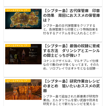
放の地ではなかった要素が多く追加され
ています。その追加された要素の中の一
つが研究作業台。現在、研究作業台が使
【シプター島】古代保管庫 印章
コナンエグザイル（アウトキャスト）
いづらいので、研究作業...
の効果 周回におススメの保管庫
は？
シプター島の古代保管庫をクリアする
と、各保管庫から印章という特殊効果を
付与するアイテムを手に入れることが出
来ます。今回は、各保管庫で手に入れら
れる印章の効果と、各保管庫に出現する
敵、それを踏まえたうえでの周回おスス
【シプター島】最強の奴隷に育成
コナンエグザイル（アウトキャスト）
メ度を紹介します。
する方法 ダリンシアとエーシル
の闘士どっちが強い？
コナンエグザイルは、マルチプレイ仕様
なので敵のHPが多くなってます。そのた
め、ソロプレイではオトモとなる奴隷が
必須。奴隷の強さ＝火力となるので、強
い奴隷をオトモにすることが探索や戦闘
が楽になる近道です。シプター島最強の
【シプター島】研究作業台レシピ
コナンエグザイル（アウトキャスト）
奴隷は誰なのか？最強の...
のまとめ 狙いたいおススメの武
器
シプター島で追加された新要素が研究作
業台。エルダリウムを使い武器や防具を
研究することで新たなレシピを覚えるこ