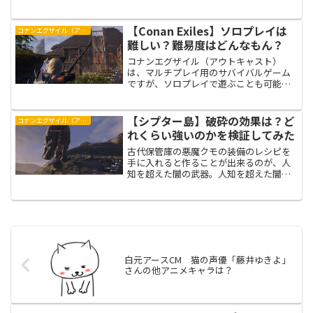
とが出来ます。研究作業台レシピのまと
めとして、何から始めたら良いか？そし
て、研究作業台ガチャで狙いたいおスス
【Conan Exiles】ソロプレイは
コナンエグザイル（アウトキャスト）
メの武器を紹介します。
難しい？難易度はどんなもん？
コナンエグザイル（アウトキャスト）
は、マルチプレイ用のサバイバルゲーム
ですが、ソロプレイで遊ぶことも可能で
す。ソロプレイでも遊べるのか？難易度
はどれくらいなのか？そもそも、コナン
エグザイルは面白いのか？を紹介しま
【シプター島】破砕の効果は？ど
コナンエグザイル（アウトキャスト）
す。
れくらい強いのかを検証してみた
古代保管庫の悪魔クモの装備のレシピを
手に入れると作ることが出来るのが、人
知を超えた闇の武器。人知を超えた闇の
武器には特殊効果として「破砕」という
効果が付いていますが、破砕にはどんな
効果があるのか？また、どれくらい強い
のか？を紹介します。
白元アースCM 猫の声優「藤井ゆきよ」
さんの他アニメキャラは？