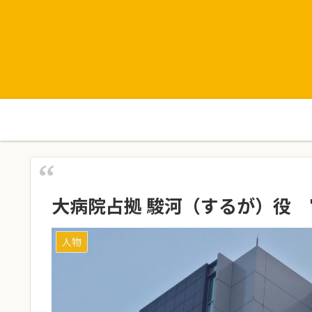
大病院占拠 駿河（するが）役
人物