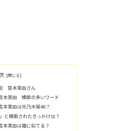
次
役 宮本茉由さん
宮本茉由 検索の多いワード
宮本茉由は元乃木坂46？
」と検索されたきっかけは？
宮本茉由は誰に似てる？