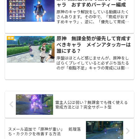
ャラ おすすめパーティー編成
原神のキャラ解説をしている動画はたく
さんあります。その中で、「育成がおす
すめキャラ」、逆に、「優先して育成し
なくても良いキャラ」などが紹介されま
す。無課金プレイで始めたばかりの方が
知っておいた方が良いのは、動画で言っ
原神 無課金勢が優先して育成す
原神
ているおすすめキャラのほ...
べきキャラ メインアタッカーは
誰にする？
序盤はほとんど感じませんが、原神をし
ばらくプレイしていると必ずぶち当たる
のが「樹脂不足」キャラの育成には膨大
な量の「樹脂」が必要になってくるの
で、特に無課金勢は「樹脂」の使い道を
考えながらキャラクターを絞って育成し
ていく必要があります。特に...
雷主人公は弱い？無課金でも強く使える
育成方法とは？完全サポート型
スメール追加で「原神が重い」 処理落
ち・カクカクを改善する方法