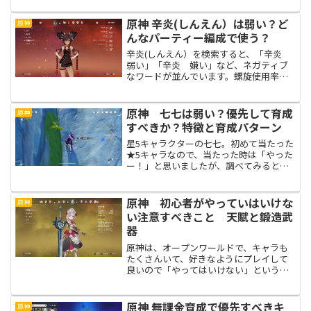
いのは間違いありません。特に、無課
金、微課金で遊んでる方におすすめの、
原神 辛炎(しんえん）は弱い？ど
原神
弱点無しの万能パーティーを...
んなパーティー編成で使う？
辛炎(しんえん）を検索すると、「辛炎
弱い」「辛炎 嫌い」など、ネガティブ
なワードが並んでいます。螺旋使用率も
低く、毎回0.5％とかばかり。ユーザーか
らは評価は低いですが、イベントに登場
する機会が多く、なぜか運営が推してく
原神 七七は弱い？優先して育成
原神
るキャラ。微妙な性...
すべきか？特徴と育成パターン
星5キャラクターの七七。初めて当たった
★5キャラなので、当たった時は「やった
ー！」と思いましたが、調べてみると七
七は★5キャラ中最弱との評判です。七七
は弱いのか？七七は育成すべき？七七は
どうやって使う？を紹介します。
原神 初心者がやっていはいけな
原神
い注意すべきこと 天賦と鍛造武
器
原神は、オープンワールドで、キャラも
たくさんいて、好きなようにプレイして
良いので「やってはいけない」というこ
とはありません。ただ、間違いなく、
後々「無駄なことをやったな～」と思う
であろうことがあるので紹介します。
原神 無課金育成で優先すべきキ
原神