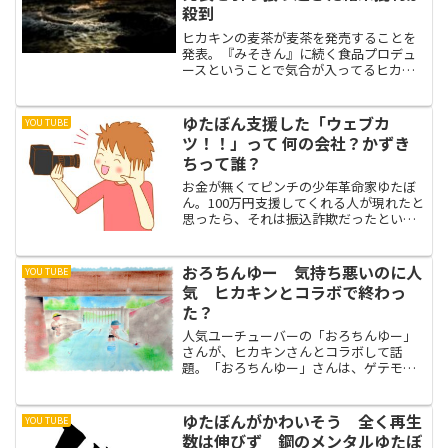
殺到
ヒカキンの麦茶が麦茶を発売することを
発表。『みそきん』に続く食品プロデュ
ースということで気合が入ってるヒカキ
ンですが炎上しています。なぜヒカキン
は麦茶販売で炎上しているのでしょう
か？
ゆたぼん支援した「ウェブカ
YOU TUBE
ツ！！」って 何の会社？かずき
ちって誰？
お金が無くてピンチの少年革命家ゆたぼ
ん。100万円支援してくれる人が現れたと
思ったら、それは振込詐欺だったという
ことで話題になっていました。しかし、
今度は本当に100万円支援してくれる人が
現れたそうです。ゆたぼんに、100万円支
おろちんゆー 気持ち悪いのに人
YOU TUBE
援すると名乗...
気 ヒカキンとコラボで終わっ
た？
人気ユーチューバーの「おろちんゆー」
さんが、ヒカキンさんとコラボして話
題。「おろちんゆー」さんは、ゲテモノ
系のユーチューバーなので、「気持ち悪
い」と感じるのが普通ですが、なぜか大
人気。人気の秘密は、登録者100万人を超
ゆたぼんがかわいそう 全く再生
YOU TUBE
えても、チャンネル開設...
数は伸びず 鋼のメンタルゆたぼ