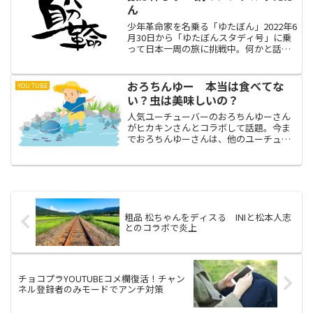
ん
少年革命家を名乗る「ゆたぼん」2022年6
月30日から「ゆたぼんスタディ号」に乗
って日本一周の旅に挑戦中。何かと話題
を振りまく「ゆたぼん」ですが、現在、
日本一周の旅は難航しているらしい。そ
の理由が、資金不足。資金不足で日本一
おろちんゆー 本当は食べてな
YOU TUBE
周の旅が危ういな...
い？虫は美味しいの？
人気ユーチューバーのおろちんゆーさん
がヒカキンさんとコラボして話題。今ま
でおろちんゆーさんは、他のユーチュー
バーとの絡みはありませんでした。しか
し、いきなり日本のユーチューバーのト
ップであるヒカキンさんとのコラボとい
うことで、ファンの方も驚...
粗品 松ちゃんをディスる INIと松本人志
とのコラボで炎上
チョコプラYOUTUBEコメ欄復活！チャン
ネル登録者のみモードでアンチ対策