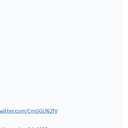
twitter.com/CmGGLf62fV