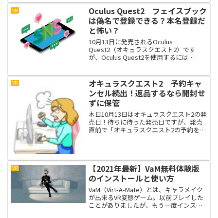
したことがない方にとって、「VRのジェ
Oculus Quest2 フェイスブック
VR
ットコースターが...
は偽名で登録できる？本名登録だ
と怖い？
10月13日に発売されるOculus
Quest2（オキュラスクエスト2）です
が、Oculus Quest2を使用するには
（Facebook）フェイスブックアカウント
が必要になります。フェイスブックは日
本ではあまり流行っていませんが、海外
オキュラスクエスト2 予約キャ
VR
で...
ンセル続出！返品するなら開封せ
ずに保管
本日10月13日はオキュラスクエスト2の発
売日！待ちに待った発売日ですが、発売
直前で「オキュラスクエスト2の予約をキ
ャンセルした」という人が続出。その理
由は、フェイスブックアカウントがBAN
されたから。フェイスブックアカウント
がなければ、オ...
【2021年最新】VaM無料体験版
VR
のインストールと使い方
VaM（Virt-A-Mate）とは、キャラメイク
が出来るVR変態ゲーム。以前プレイした
ことがありましたが、もう一度インスト
ールしたので2021年最新版のVaM無料版