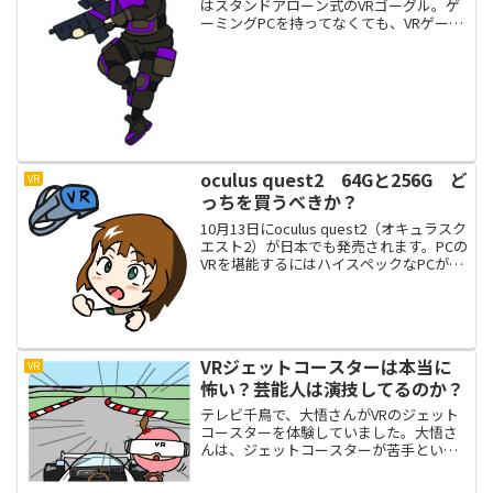
はスタンドアローン式のVRゴーグル。ゲ
ーミングPCを持ってなくても、VRゲーム
が遊べるので、「VRゲームを遊んでみた
いけどゲーミングPCが高くて買えな
い・・・」という方におすすめ。oculu...
oculus quest2 64Gと256G ど
VR
っちを買うべきか？
10月13日にoculus quest2（オキュラスク
エスト2）が日本でも発売されます。PCの
VRを堪能するにはハイスペックなPCが必
要になりますが、oculus quest2は単独で
使えるので高額なPCは必要はありませ
ん。oculus q...
VRジェットコースターは本当に
VR
怖い？芸能人は演技してるのか？
テレビ千鳥で、大悟さんがVRのジェット
コースターを体験していました。大悟さ
んは、ジェットコースターが苦手という
ことで、VRのジェットコースターでもめ
ちゃくちゃビビっていました。VRを体験