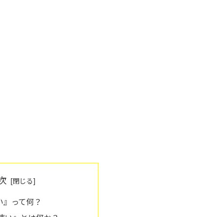
次
い』って何？